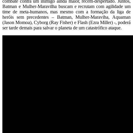
combate contra um inimigo ainda maior, recém-despertado. Juntos,
Batman e Mulher-Maravilha buscam e recrutam com agilidade um
time de meta-humanos, mas mesmo com a formação da liga de
heróis sem precedentes – Batman, Mulher-Maraviha, Aquaman
(Jason Momoa), Cyborg (Ray Fisher) e Flash (Ezra Miller) -, poderá
ser tarde demais para salvar o planeta de um catastrófico ataque.