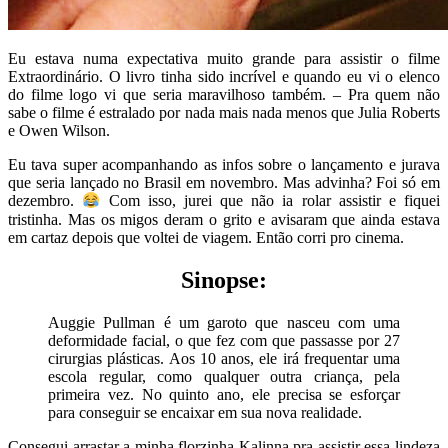
Eu estava numa expectativa muito grande para assistir o filme
Extraordinário. O livro tinha sido incrível e quando eu vi o elenco
do filme logo vi que seria maravilhoso também. – Pra quem não
sabe o filme é estralado por nada mais nada menos que Julia Roberts
e Owen Wilson.
Eu tava super acompanhando as infos sobre o lançamento e jurava
que seria lançado no Brasil em novembro. Mas advinha? Foi só em
dezembro.
Com isso, jurei que não ia rolar assistir e fiquei
tristinha. Mas os migos deram o grito e avisaram que ainda estava
em cartaz depois que voltei de viagem. Então corri pro cinema.
Sinopse:
Auggie Pullman é um garoto que nasceu com uma
deformidade facial, o que fez com que passasse por 27
cirurgias plásticas. Aos 10 anos, ele irá frequentar uma
escola regular, como qualquer outra criança, pela
primeira vez. No quinto ano, ele precisa se esforçar
para conseguir se encaixar em sua nova realidade.
Consegui arrastar a minha florzinha Kalinna pra assistir essa lindeza