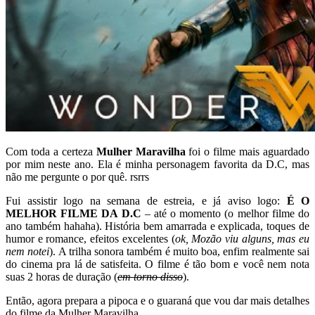
Com toda a certeza
Mulher Maravilha
foi o filme mais aguardado
por mim neste ano. Ela é minha personagem favorita da D.C, mas
não me pergunte o por quê. rsrrs
Fui assistir logo na semana de estreia, e já aviso logo:
É O
MELHOR FILME DA D.C
– até o momento (o melhor filme do
ano também hahaha). História bem amarrada e explicada, toques de
humor e romance, efeitos excelentes (
ok, Mozão viu alguns, mas eu
nem notei
). A trilha sonora também é muito boa, enfim realmente sai
do cinema pra lá de satisfeita. O filme é tão bom e você nem nota
suas 2 horas de duração (
em torno disso
).
Então, agora prepara a pipoca e o guaraná que vou dar mais detalhes
do filme da Mulher Maravilha.