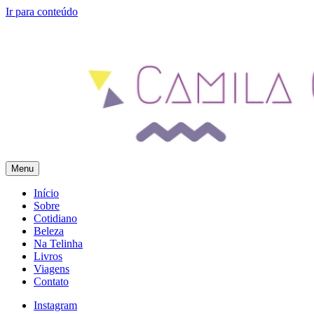
Ir para conteúdo
Menu
Camila Gomes
Blog Pessoal – Feito com Amor
Início
Sobre
Cotidiano
Beleza
Na Telinha
Livros
Viagens
Contato
Instagram