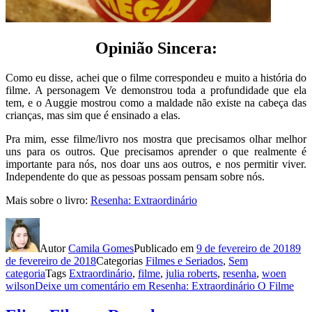
Opinião Sincera:
Como eu disse, achei que o filme correspondeu e muito a história do
filme. A personagem Ve demonstrou toda a profundidade que ela
tem, e o Auggie mostrou como a maldade não existe na cabeça das
crianças, mas sim que é ensinado a elas.
Pra mim, esse filme/livro nos mostra que precisamos olhar melhor
uns para os outros. Que precisamos aprender o que realmente é
importante para nós, nos doar uns aos outros, e nos permitir viver.
Independente do que as pessoas possam pensam sobre nós.
Mais sobre o livro:
Resenha: Extraordinário
Autor
Camila Gomes
Publicado em
9 de fevereiro de 2018
9
de fevereiro de 2018
Categorias
Filmes e Seriados
,
Sem
categoria
Tags
Extraordinário
,
filme
,
julia roberts
,
resenha
,
woen
wilson
Deixe um comentário
em Resenha: Extraordinário O Filme