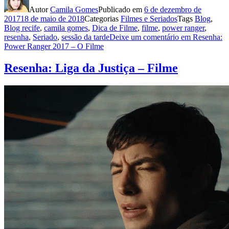
Autor
Camila Gomes
Publicado em
6 de dezembro de
2017
18 de maio de 2018
Categorias
Filmes e Seriados
Tags
Blog
,
Blog recife
,
camila gomes
,
Dica de Filme
,
filme
,
power ranger
,
resenha
,
Seriado
,
sessão da tarde
Deixe um comentário
em Resenha:
Power Ranger 2017 – O Filme
Resenha: Liga da Justiça – Filme