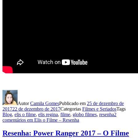
Autor
Camila Gomes
Publicado em
25 de dezembro de
2017
22 de dezembro de 2017
Categorias
Filmes e Seriados
Tags
Blog
,
elis o filme
,
elis regina
,
filme
,
globo filmes
,
resenha
2
comentários
em Elis o Filme – Resenha
Resenha: Power Ranger 2017 – O Filme