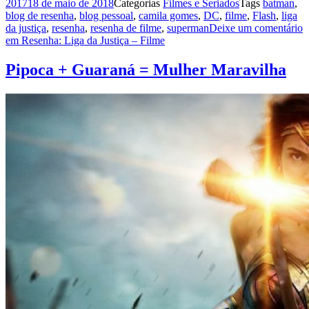
2017
18 de maio de 2018
Categorias
Filmes e Seriados
Tags
batman
,
blog de resenha
,
blog pessoal
,
camila gomes
,
DC
,
filme
,
Flash
,
liga
da justiça
,
resenha
,
resenha de filme
,
superman
Deixe um comentário
em Resenha: Liga da Justiça – Filme
Pipoca + Guaraná = Mulher Maravilha