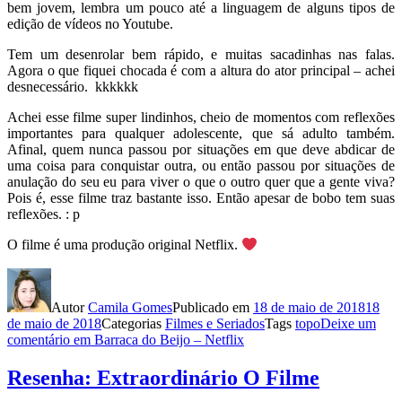
bem jovem, lembra um pouco até a linguagem de alguns tipos de
edição de vídeos no Youtube.
Tem um desenrolar bem rápido, e muitas sacadinhas nas falas.
Agora o que fiquei chocada é com a altura do ator principal – achei
desnecessário. kkkkkk
Achei esse filme super lindinhos, cheio de momentos com reflexões
importantes para qualquer adolescente, que sá adulto também.
Afinal, quem nunca passou por situações em que deve abdicar de
uma coisa para conquistar outra, ou então passou por situações de
anulação do seu eu para viver o que o outro quer que a gente viva?
Pois é, esse filme traz bastante isso. Então apesar de bobo tem suas
reflexões. : p
O filme é uma produção original Netflix.
Autor
Camila Gomes
Publicado em
18 de maio de 2018
18
de maio de 2018
Categorias
Filmes e Seriados
Tags
topo
Deixe um
comentário
em Barraca do Beijo – Netflix
Resenha: Extraordinário O Filme