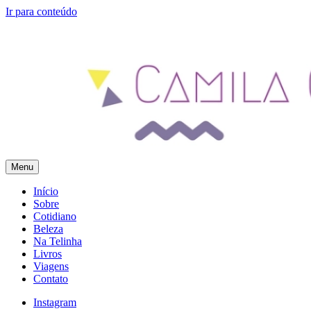
Ir para conteúdo
Menu
Camila Gomes
Blog Pessoal – Feito com Amor
Início
Sobre
Cotidiano
Beleza
Na Telinha
Livros
Viagens
Contato
Instagram