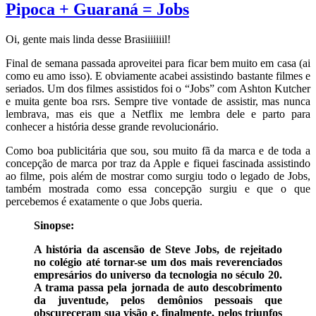
Pipoca + Guaraná = Jobs
Oi, gente mais linda desse Brasiiiiiiil!
Final de semana passada aproveitei para ficar bem muito em casa (ai
como eu amo isso). E obviamente acabei assistindo bastante filmes e
seriados. Um dos filmes assistidos foi o “Jobs” com Ashton Kutcher
e muita gente boa rsrs. Sempre tive vontade de assistir, mas nunca
lembrava, mas eis que a Netflix me lembra dele e parto para
conhecer a história desse grande revolucionário.
Como boa publicitária que sou, sou muito fã da marca e de toda a
concepção de marca por traz da Apple e fiquei fascinada assistindo
ao filme, pois além de mostrar como surgiu todo o legado de Jobs,
também mostrada como essa concepção surgiu e que o que
percebemos é exatamente o que Jobs queria.
Sinopse:
A história da ascensão de Steve Jobs, de rejeitado
no colégio até tornar-se um dos mais reverenciados
empresários do universo da tecnologia no século 20.
A trama passa pela jornada de auto descobrimento
da juventude, pelos demônios pessoais que
obscureceram sua visão e, finalmente, pelos triunfos