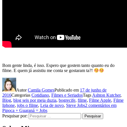
Bom gente linda, é isso. Espero que gostem tanto quanto eu do
filme. E quem já assistiu me conta se gostaram ta?!
Autor
Camila Gomes
Publicado em
17 de junho de
2016
Categorias
Cotidiano
,
Filmes e Seriados
Tags
Ashton Kutcher
,
Blog
,
blog seis por meia duzia
,
bogrecife
,
filme
,
Filme Apple
,
Filme
Iphone
,
jobs o filme
,
Leia de novo
,
Steve Jobs
2 comentários
em
Pipoca + Guaraná = Jobs
Pesquisar por:
Pesquisar