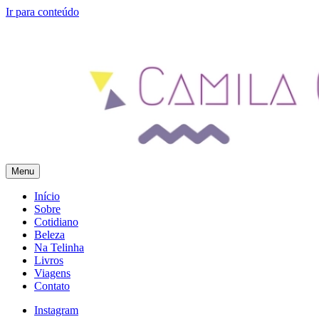
Ir para conteúdo
Menu
Camila Gomes
Blog Pessoal – Feito com Amor
Início
Sobre
Cotidiano
Beleza
Na Telinha
Livros
Viagens
Contato
Instagram