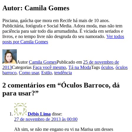
Autor:
Camila Gomes
Pisciana, gaúcha que mora em Recife há mais de 10 anos.
Publicitária, fotógrafa e Social Media. Adora moda, mas não tem
paciência para sair todo dia arrumadinha. É viciada em seriados e
livros, e no tempo livre não desgruda do seu namorado.
Ver todos
posts por Camila Gomes
Autor
Camila Gomes
Publicado em
25 de novembro de
2013
Categorias
Faça você mesmo
,
Tá na Moda
Tags
óculos
,
óculos
barroco
,
Como usar
,
Estilo
,
tendência
2 comentários em “Óculos Barroco, dá
para usar?”
Débis Lima
disse:
27 de novembro de 2013 às 00:00
Ah sim, se não me engano eu vi na Marisa um desses