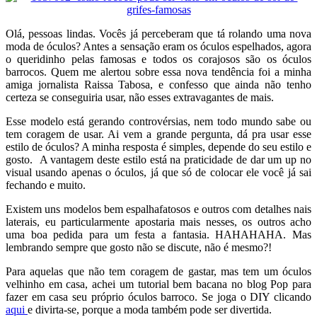
Olá, pessoas lindas. Vocês já perceberam que tá rolando uma nova
moda de óculos? Antes a sensação eram os óculos espelhados, agora
o queridinho pelas famosas e todos os corajosos são os óculos
barrocos. Quem me alertou sobre essa nova tendência foi a minha
amiga jornalista Raissa Tabosa, e confesso que ainda não tenho
certeza se conseguiria usar, não esses extravagantes de mais.
Esse modelo está gerando controvérsias, nem todo mundo sabe ou
tem coragem de usar. Ai vem a grande pergunta, dá pra usar esse
estilo de óculos? A minha resposta é simples, depende do seu estilo e
gosto. A vantagem deste estilo está na praticidade de dar um up no
visual usando apenas o óculos, já que só de colocar ele você já sai
fechando e muito.
Existem uns modelos bem espalhafatosos e outros com detalhes nais
laterais, eu particularmente apostaria mais nesses, os outros acho
uma boa pedida para um festa a fantasia. HAHAHAHA. Mas
lembrando sempre que gosto não se discute, não é mesmo?!
Para aquelas que não tem coragem de gastar, mas tem um óculos
velhinho em casa, achei um tutorial bem bacana no blog Pop para
fazer em casa seu próprio óculos barroco. Se joga o DIY clicando
aqui
e divirta-se, porque a moda também pode ser divertida.