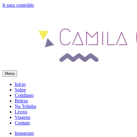
Ir para conteúdo
Menu
Camila Gomes
Blog Pessoal – Feito com Amor
Início
Sobre
Cotidiano
Beleza
Na Telinha
Livros
Viagens
Contato
Instagram