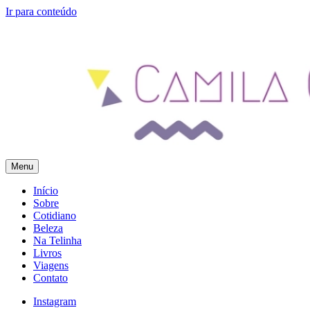
Ir para conteúdo
Menu
Camila Gomes
Blog Pessoal – Feito com Amor
Início
Sobre
Cotidiano
Beleza
Na Telinha
Livros
Viagens
Contato
Instagram